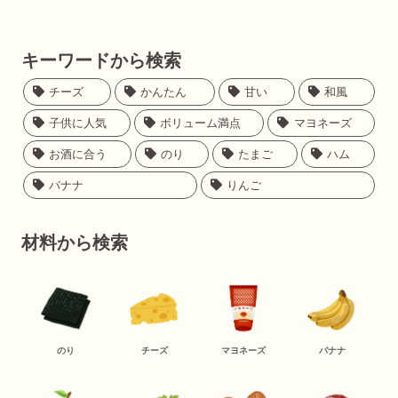
キーワードから検索
チーズ
かんたん
甘い
和風
子供に人気
ボリューム満点
マヨネーズ
お酒に合う
のり
たまご
ハム
バナナ
りんご
材料から検索
のり
チーズ
マヨネーズ
バナナ