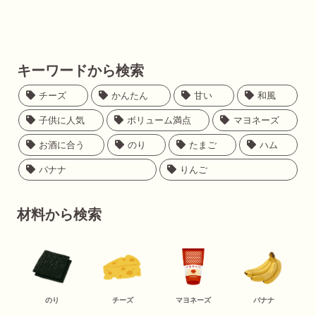
キーワードから検索
チーズ
かんたん
甘い
和風
子供に人気
ボリューム満点
マヨネーズ
お酒に合う
のり
たまご
ハム
バナナ
りんご
材料から検索
のり
チーズ
マヨネーズ
バナナ